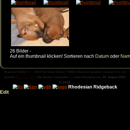
26 Bilder -
Auf ein thumbnail klicken! Sortieren nach
Datum
oder
Nam
Besucher Online:
1
-
,
1002741
Views
Views |
758631
Besucher gesamt. | version: 0.3.1-r1
juvenile |
© 2011 - 2026
Alle Rechte vorbehalten. | Letzte Aktualisierung:
09. August 2025
11:16:28.
Rhodesian Ridgeback
Edit